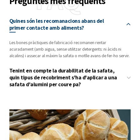
Preguntes més freqüents
Quines són les recomanacions abans del
primer contacte amb aliments?
Les bones pràctiques de fabricació recomanen rentar
acuradament (amb aigua, sense utilitzar detergents: ni àcids ni
alcalins) i assecar al màxim la safata o motlle avans de fer-ho servir.
Tenint en compte la durabilitat de la safata,
quin tipus de recobriment s'ha d'aplicar a una
safata d'alumini per coure pa?
Es recomana utilitzar un recobriment antiadherent de silicona, ja
que el nostre procés de recuperació de safates permet l’eliminació
de la silicona utilitzada i la posterior aplicació de la nova
recobriment, sense danyar l’estructura de la safata.