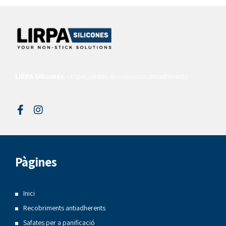
LIRPA Silicones
– Especialistes en solucions antiadherents
Pàgines
Inici
Recobriments antiadherents
Safates per a panificació