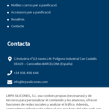
Motlles i carros per a panificació
Accessoris per a panificació
Nosaltres
Contacte
Contacta
C/Industria nº113 naves L-M. Polígono Industrial Can Castells
08420 – Canovelles BARCELONA (España)
+34 938 498 646
info@lirpasilicones.com
+34 93 849 84 22
LIRPA SILICONES, S.L. usa cookies propias (necesarias) y de
terceros para personalizar el contenido y los anuncios, ofrecer
Legal
funciones de redes sociales y analizar el tráfico. Además,
compartimos información sobre el uso que haga del sitio web con