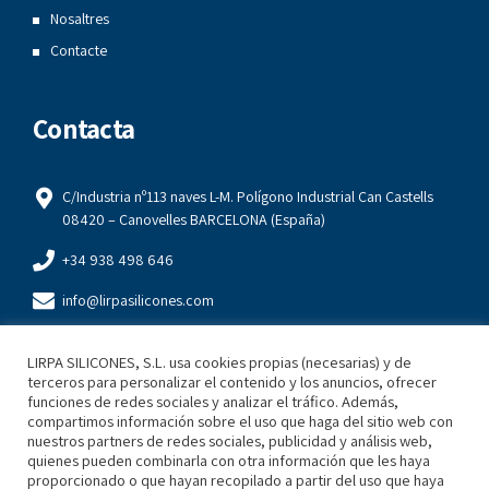
Nosaltres
Contacte
Contacta
C/Industria nº113 naves L-M. Polígono Industrial Can Castells
08420 – Canovelles BARCELONA (España)
+34 938 498 646
info@lirpasilicones.com
+34 93 849 84 22
LIRPA SILICONES, S.L. usa cookies propias (necesarias) y de
terceros para personalizar el contenido y los anuncios, ofrecer
Legal
funciones de redes sociales y analizar el tráfico. Además,
compartimos información sobre el uso que haga del sitio web con
nuestros partners de redes sociales, publicidad y análisis web,
quienes pueden combinarla con otra información que les haya
Política de Privacitat
proporcionado o que hayan recopilado a partir del uso que haya