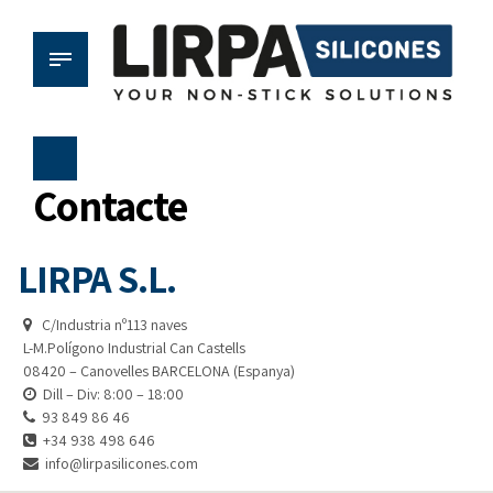
Contacte
LIRPA S.L.
C/Industria nº113 naves
L-M.Polígono Industrial Can Castells
08420 – Canovelles BARCELONA (Espanya)
Dill – Div: 8:00 – 18:00
93 849 86 46
+34 938 498 646
info@lirpasilicones.com