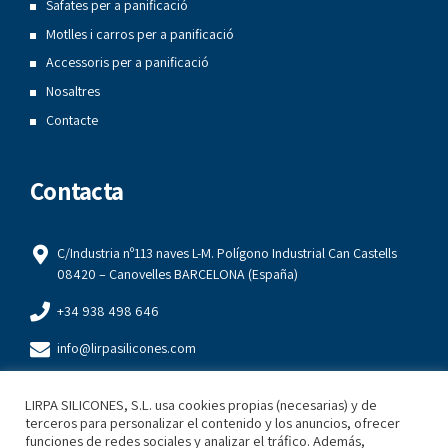
Safates per a panificació
Motlles i carros per a panificació
Accessoris per a panificació
Nosaltres
Contacte
Contacta
C/Industria nº113 naves L-M. Polígono Industrial Can Castells
08420 – Canovelles BARCELONA (España)
+34 938 498 646
info@lirpasilicones.com
+34 93 849 84 22
LIRPA SILICONES, S.L. usa cookies propias (necesarias) y de
terceros para personalizar el contenido y los anuncios, ofrecer
Legal
funciones de redes sociales y analizar el tráfico. Además,