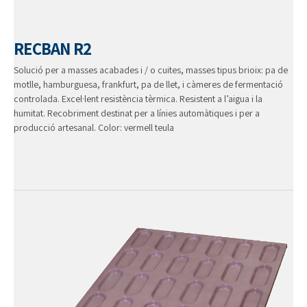
RECBAN R2
Solució per a masses acabades i / o cuites, masses tipus brioix: pa de
motlle, hamburguesa, frankfurt, pa de llet, i càmeres de fermentació
controlada. Excel·lent resistència tèrmica. Resistent a l’aigua i la
humitat. Recobriment destinat per a línies automàtiques i per a
producció artesanal. Color: vermell teula