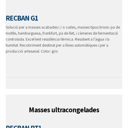
RECBAN G1
Solució per a masses acabades i / o cuites, masses tipus brioix: pa de
motlle, hamburguesa, frankfurt, pa de llet, i càmeres de fermentació
controlada. Excel·lent resistència tèrmica. Resistent a l’aigua i la
humitat. Recobriment destinat per a línies automàtiques i per a
producció artesanal. Color: gris
Masses ultracongelades
RECBAN RT1