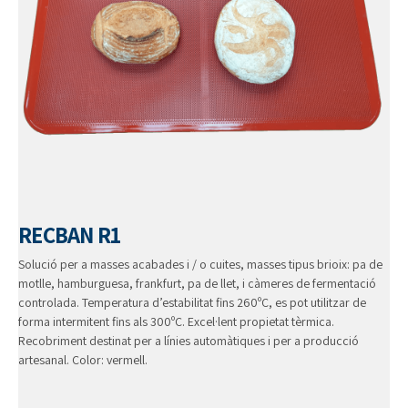
RECBAN R1
Solució per a masses acabades i / o cuites, masses tipus brioix: pa de
motlle, hamburguesa, frankfurt, pa de llet, i càmeres de fermentació
controlada. Temperatura d’estabilitat fins 260ºC, es pot utilitzar de
forma intermitent fins als 300ºC. Excel·lent propietat tèrmica.
Recobriment destinat per a línies automàtiques i per a producció
artesanal. Color: vermell.