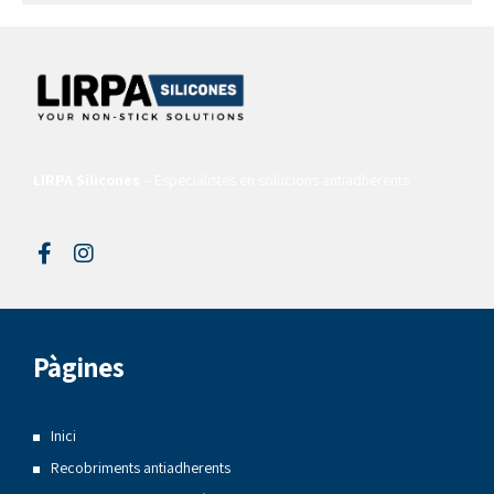
LIRPA Silicones
– Especialistes en solucions antiadherents
Pàgines
Inici
Recobriments antiadherents